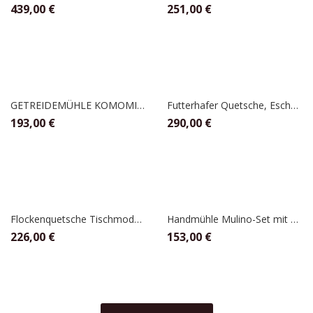
439,00
€
251,00
€
GETREIDEMÜHLE KOMOMIO ECO, Komo
Futterhafer Quetsche, Eschenfelder
193,00
€
290,00
€
Flockenquetsche Tischmodell mit Holztrichter Nussbaum, Eschenfelder
Handmühle Mulino-Set mit 2 Tischklammern, Kornkraft
226,00
€
153,00
€