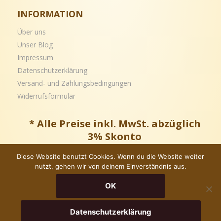
INFORMATION
Über uns
Unser Blog
Impressum
Datenschutzerklärung
Versand- und
Zahlungsbedingungen
Widerrufsformular
* Alle Preise inkl. MwSt. abzüglich
3% Skonto
Diese Website benutzt Cookies. Wenn du die Website weiter
nutzt, gehen wir von deinem Einverständnis aus.
Copyright © – Alle Rechte vorbehalten
OK
0
1
Datenschutzerklärung
Home
Wishlist
Account