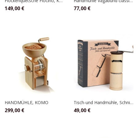
Flockenquetsche Flocino, KoMo
Handmühle Vagabund classic, Kornkraft
149,00
€
77,00
€
HANDMÜHLE, KOMO
Tisch-und Handmühle, Schnitzer
299,00
€
49,00
€