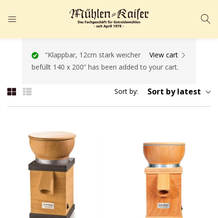
ANMELDEN
REGISTRIEREN
Geben Sie Ihren Benutzernamen und Ihr Passwort ein, um sich
“Klappbar, 12cm stark weicher
View cart
befüllt 140 x 200” has been added to your cart.
anzumelden.
Sort by latest
Sort by:
Angemeldet bleiben
Passwort vergessen?