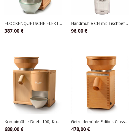
FLOCKENQUETSCHE ELEKTRISCHE FLOCMAN, KOMO
Handmühle CH mit Tischbefestigung, Schnitzer
387,00
€
96,00
€
Kombimühle Duett 100, KoMo
Getreidemühle Fidibus Classic, KoMo
688,00
€
478,00
€