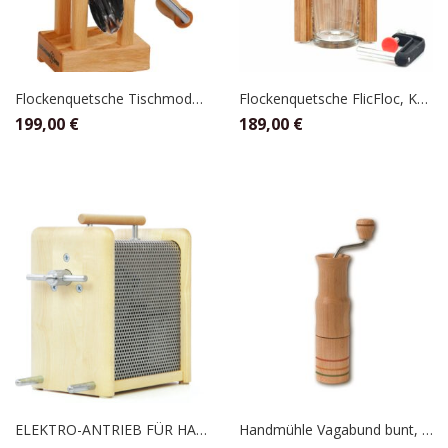
Flockenquetsche Tischmodell mit Holztrichter Buche, Eschenfelder
Flockenquetsche FlicFloc, KoMo
199,00
€
189,00
€
ELEKTRO-ANTRIEB FÜR HANDMÜHLE, KOMO
Handmühle Vagabund bunt, Kornkraft