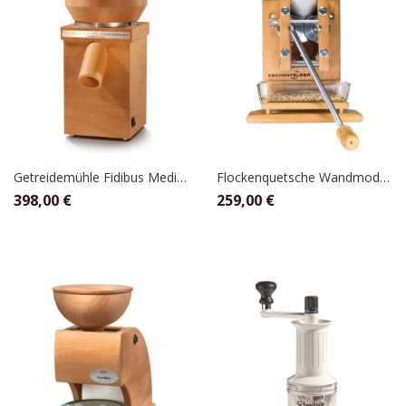
Getreidemühle Fidibus Medium, KoMo
Flockenquetsche Wandmodell mit Alutrichter, Eschenfelder
398,00
€
259,00
€