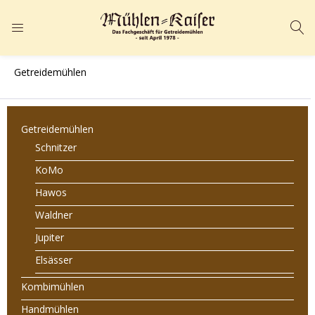
ANMELDEN
REGISTRIEREN
Getreidemühlen
Geben Sie Ihren Benutzernamen und Ihr Passwort ein, um sich
anzumelden.
Getreidemühlen
Schnitzer
KoMo
Hawos
Angemeldet bleiben
Passwort vergessen?
Waldner
Jupiter
Elsässer
Kombimühlen
Handmühlen