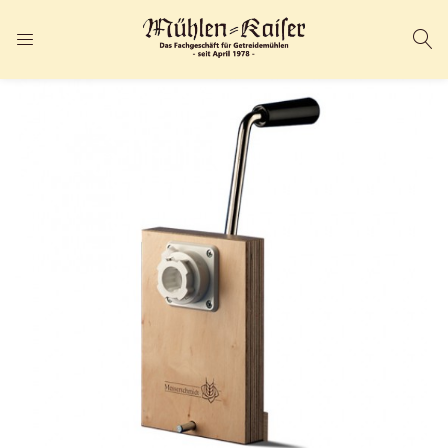
ANMELDEN
REGISTRIEREN
Geben Sie Ihren Benutzernamen und Ihr Passwort ein, um sich
anzumelden.
Angemeldet bleiben
Passwort vergessen?