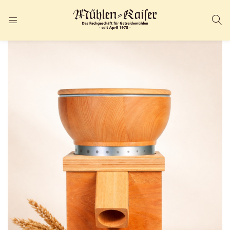
ANMELDEN
REGISTRIEREN
Geben Sie Ihren Benutzernamen und Ihr Passwort ein, um sich
anzumelden.
Angemeldet bleiben
Passwort vergessen?