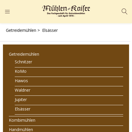
ANMELDEN
REGISTRIEREN
Getreidemühlen >
Elsässer
Geben Sie Ihren Benutzernamen und Ihr Passwort ein, um sich
anzumelden.
Getreidemühlen
Schnitzer
KoMo
Hawos
Angemeldet bleiben
Passwort vergessen?
Waldner
Jupiter
Elsässer
Kombimühlen
Handmühlen