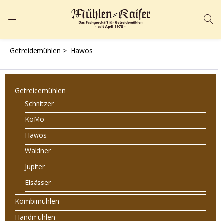
ANMELDEN
REGISTRIEREN
Getreidemühlen >
Hawos
Geben Sie Ihren Benutzernamen und Ihr Passwort ein, um sich
anzumelden.
Getreidemühlen
Schnitzer
KoMo
Hawos
Angemeldet bleiben
Passwort vergessen?
Waldner
Jupiter
Elsässer
Kombimühlen
Handmühlen