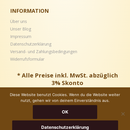
INFORMATION
Über uns
Unser Blog
Impressum
Datenschutzerklärung
Versand- und
Zahlungsbedingungen
Widerrufsformular
* Alle Preise inkl. MwSt. abzüglich
3% Skonto
Diese Website benutzt Cookies. Wenn du die Website weiter
nutzt, gehen wir von deinem Einverständnis aus.
Copyright © – Alle Rechte vorbehalten
OK
0
0
Datenschutzerklärung