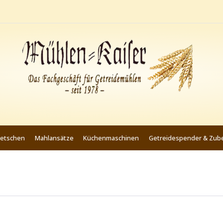
uetschen
Mahlansätze
Küchenmaschinen
Getreidespender & Zub