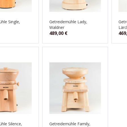
hle Single,
Getreidemühle Lady,
Get
Waldner
Lärc
489,00
€
469
hle Silence,
Getreidemühle Family,