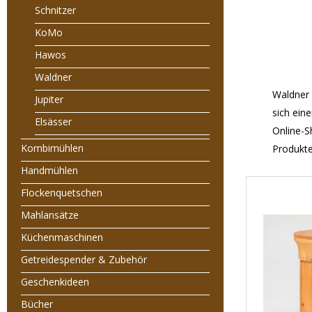
Schnitzer
KoMo
Hawos
Waldner
Waldner 
Jupiter
sich ein
Elsässer
Online-S
Kombimühlen
Produkte
Handmühlen
Flockenquetschen
Mahlansätze
Küchenmaschinen
Getreidespender & Zubehör
Geschenkideen
Bücher