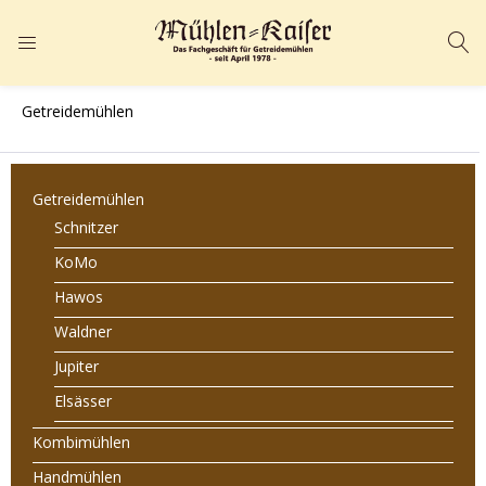
ANMELDEN
REGISTRIEREN
Getreidemühlen
Geben Sie Ihren Benutzernamen und Ihr Passwort ein, um sich
anzumelden.
Getreidemühlen
Schnitzer
KoMo
Hawos
Angemeldet bleiben
Passwort vergessen?
Waldner
Jupiter
Elsässer
Kombimühlen
Handmühlen