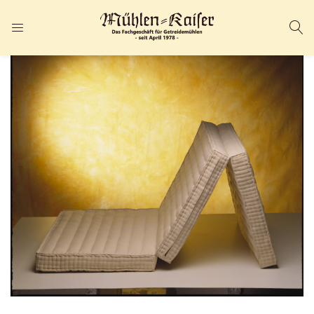
ANMELDEN
REGISTRIEREN
Geben Sie Ihren Benutzernamen und Ihr Passwort ein, um sich
anzumelden.
Angemeldet bleiben
Passwort vergessen?