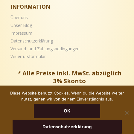
INFORMATION
Über uns
Unser Blog
Impressum
Datenschutzerklärung
Versand- und
Zahlungsbedingungen
Widerrufsformular
* Alle Preise inkl. MwSt. abzüglich
3% Skonto
Diese Website benutzt Cookies. Wenn du die Website weiter
nutzt, gehen wir von deinem Einverständnis aus.
Copyright © – Alle Rechte vorbehalten
OK
Datenschutzerklärung
In Den Warenkorb
Jetzt Kaufen