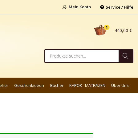
Mein Konto
Service / Hilfe
1
440,00
€
ehör
Geschenkideen
Bücher
KAPOK MATRAZEN
Über Uns