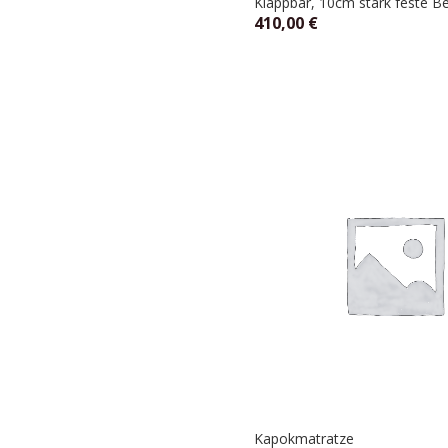
Klappbar, 10cm stark feste Be
410,00
€
Kapokmatratze