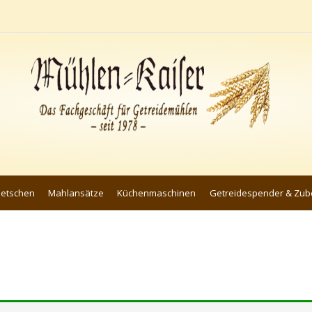
uetschen
Mahlansätze
Küchenmaschinen
Getreidespender & Zub