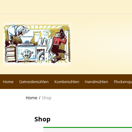
Home
Getreidemühlen
Kombimühlen
Handmühlen
Flockenq
Home
Shop
Shop