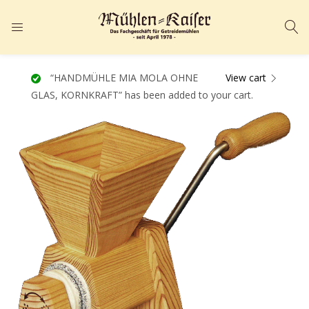
ANMELDEN
REGISTRIEREN
Geben Sie Ihren Benutzernamen und Ihr Passwort ein, um sich
“HANDMÜHLE MIA MOLA OHNE
View cart
GLAS, KORNKRAFT” has been added to your cart.
anzumelden.
Angemeldet bleiben
Passwort vergessen?