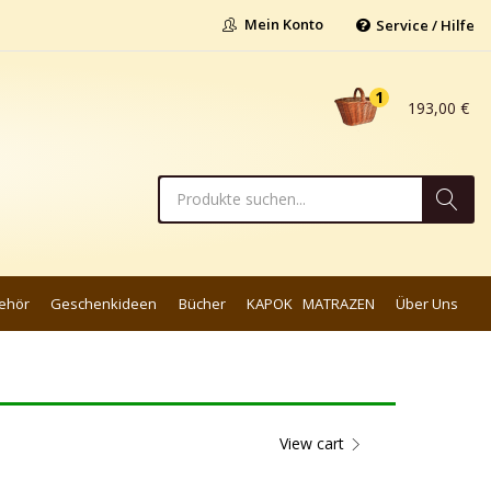
Mein Konto
Service / Hilfe
1
193,00
€
ehör
Geschenkideen
Bücher
KAPOK MATRAZEN
Über Uns
View cart