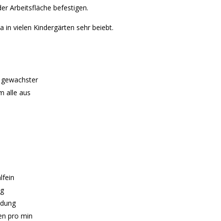
er Arbeitsfläche befestigen.
a in vielen Kindergärten sehr beiebt.
s gewachster
m alle aus
lfein
ig
ndung
en pro min