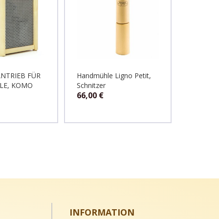
NTRIEB FÜR
Handmühle Ligno Petit,
Handmüh
LE, KOMO
Schnitzer
Schnitzer
66,00
€
238,00
INFORMATION