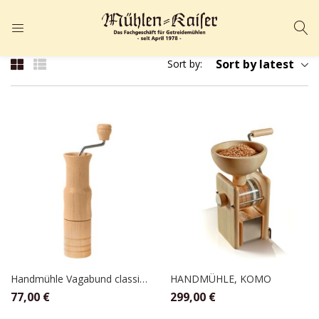
ANMELDEN
REGISTRIEREN
Sort by latest
Sort by:
Geben Sie Ihren Benutzernamen und Ihr Passwort ein, um sich
anzumelden.
Angemeldet bleiben
Passwort vergessen?
Handmühle Vagabund classic, Kornkraft
HANDMÜHLE, KOMO
77,00
€
299,00
€