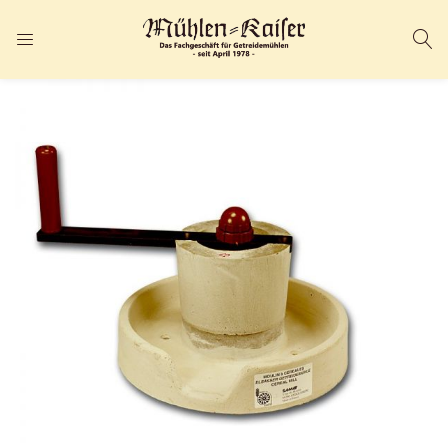
ANMELDEN
REGISTRIEREN
Geben Sie Ihren Benutzernamen und Ihr Passwort ein, um sich
anzumelden.
Angemeldet bleiben
Passwort vergessen?