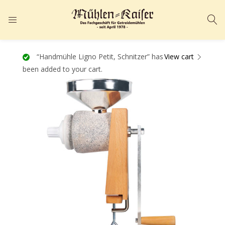
ANMELDEN
REGISTRIEREN
Geben Sie Ihren Benutzernamen und Ihr Passwort ein, um sich
“Handmühle Ligno Petit, Schnitzer” has
View cart
been added to your cart.
anzumelden.
Angemeldet bleiben
Passwort vergessen?