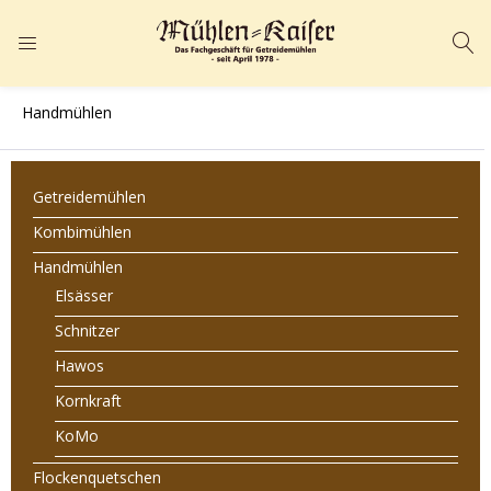
ANMELDEN
REGISTRIEREN
Handmühlen
Geben Sie Ihren Benutzernamen und Ihr Passwort ein, um sich
anzumelden.
Getreidemühlen
Kombimühlen
Handmühlen
Elsässer
Angemeldet bleiben
Passwort vergessen?
Schnitzer
Hawos
Kornkraft
KoMo
Flockenquetschen