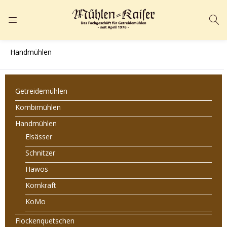
ANMELDEN
REGISTRIEREN
Handmühlen
Geben Sie Ihren Benutzernamen und Ihr Passwort ein, um sich
anzumelden.
Getreidemühlen
Kombimühlen
Handmühlen
Elsässer
Angemeldet bleiben
Passwort vergessen?
Schnitzer
Hawos
Kornkraft
KoMo
Flockenquetschen