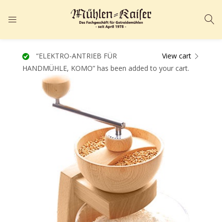
ANMELDEN
REGISTRIEREN
Geben Sie Ihren Benutzernamen und Ihr Passwort ein, um sich
“ELEKTRO-ANTRIEB FÜR
View cart
HANDMÜHLE, KOMO” has been added to your cart.
anzumelden.
Angemeldet bleiben
Passwort vergessen?