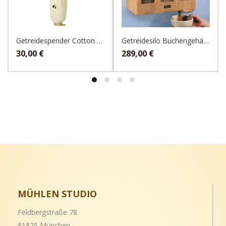
Getreidespender Cotton 3 kg Sack
Getreidesilo Buchengehäuse, Glas für 3x5kg, Hawos
30,00
€
289,00
€
MÜHLEN STUDIO
Feldbergstraße 78
81825 München