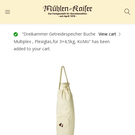
ANMELDEN
REGISTRIEREN
Geben Sie Ihren Benutzernamen und Ihr Passwort ein, um sich
“Dreikammer Getreidespeicher Buche
View cart
Multiplex , Plexiglas,für 3×4,5kg, KoMo” has been
anzumelden.
added to your cart.
Angemeldet bleiben
Passwort vergessen?