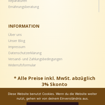
Reparaturen
Ernährungsberatung
INFORMATION
Über uns
Unser Blog
Impressum
Datenschutzerklärung
Versand- und
Zahlungsbedingungen
Widerrufsformular
* Alle Preise inkl. MwSt. abzüglich
3% Skonto
Diese Website benutzt Cookies. Wenn du die Website weiter
nutzt, gehen wir von deinem Einverständnis aus.
Copyright © – Alle Rechte vorbehalten