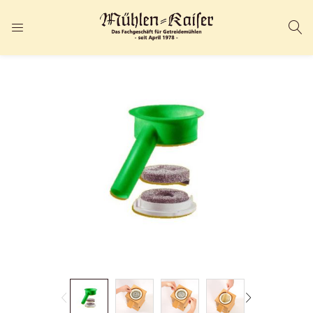
ANMELDEN
REGISTRIEREN
Geben Sie Ihren Benutzernamen und Ihr Passwort ein, um sich
anzumelden.
Angemeldet bleiben
Passwort vergessen?