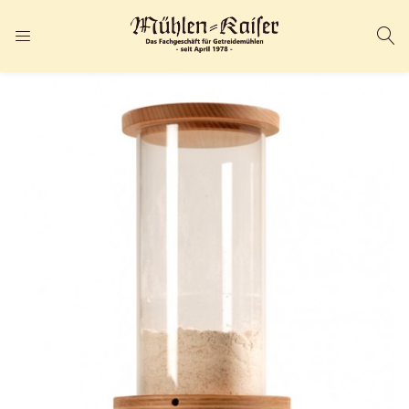
ANMELDEN
REGISTRIEREN
Geben Sie Ihren Benutzernamen und Ihr Passwort ein, um sich
anzumelden.
Angemeldet bleiben
Passwort vergessen?