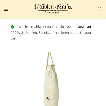
ANMELDEN
REGISTRIEREN
Geben Sie Ihren Benutzernamen und Ihr Passwort ein, um sich
“Wechselmahlwerk für Cerealo 100,
View cart
250 Watt Mühlen, Schnitzer” has been added to your
anzumelden.
cart.
Angemeldet bleiben
Passwort vergessen?