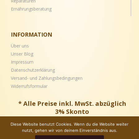
Reparaturen
Ernährungsberatung
INFORMATION
Über uns
Unser Blog
Impressum
Datenschutzerklärung
Versand- und
Zahlungsbedingungen
Widerrufsformular
* Alle Preise inkl. MwSt. abzüglich
3% Skonto
Diese Website benutzt Cookies. Wenn du die Website weiter
nutzt, gehen wir von deinem Einverständnis aus.
Copyright © – Alle Rechte vorbehalten