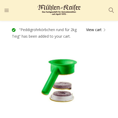
ANMELDEN
REGISTRIEREN
Geben Sie Ihren Benutzernamen und Ihr Passwort ein, um sich
“Peddigrohrkörbchen rund für 2kg
View cart
Teig” has been added to your cart.
anzumelden.
Angemeldet bleiben
Passwort vergessen?