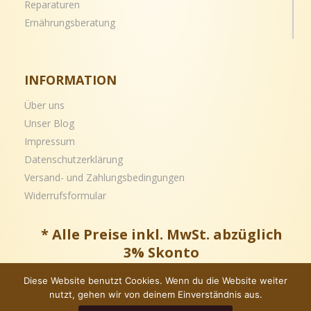
Reparaturen
Ernährungsberatung
INFORMATION
Über uns
Unser Blog
Impressum
Datenschutzerklärung
Versand- und
Zahlungsbedingungen
Widerrufsformular
* Alle Preise inkl. MwSt. abzüglich
3% Skonto
Diese Website benutzt Cookies. Wenn du die Website weiter
nutzt, gehen wir von deinem Einverständnis aus.
Copyright © – Alle Rechte vorbehalten