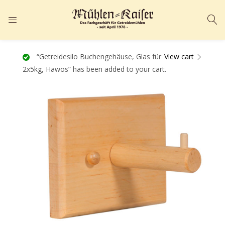
ANMELDEN
REGISTRIEREN
Geben Sie Ihren Benutzernamen und Ihr Passwort ein, um sich
“Getreidesilo Buchengehäuse, Glas für
View cart
2x5kg, Hawos” has been added to your cart.
anzumelden.
Angemeldet bleiben
Passwort vergessen?