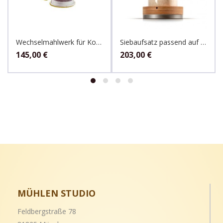
Wechselmahlwerk für Komo 600 Watt Mühlen
Siebaufsatz passend auf jede Komo Getreidemühle für fein,mittel, und grob
145,00
€
203,00
€
MÜHLEN STUDIO
Feldbergstraße 78