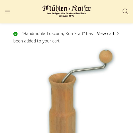
ANMELDEN
REGISTRIEREN
Geben Sie Ihren Benutzernamen und Ihr Passwort ein, um sich
“Handmühle Toscana, Kornkraft” has
View cart
been added to your cart.
anzumelden.
Angemeldet bleiben
Passwort vergessen?