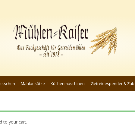
uetschen
Mahlansätze
Küchenmaschinen
Getreidespender & Zub
 to your cart.