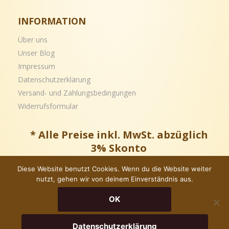
INFORMATION
Über uns
Unser Blog
Impressum
Datenschutzerklärung
Versand- und
Zahlungsbedingungen
Widerrufsformular
* Alle Preise inkl. MwSt. abzüglich
3% Skonto
Diese Website benutzt Cookies. Wenn du die Website weiter
nutzt, gehen wir von deinem Einverständnis aus.
Copyright © – Alle Rechte vorbehalten
OK
Datenschutzerklärung