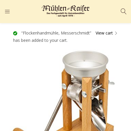
ANMELDEN
REGISTRIEREN
Geben Sie Ihren Benutzernamen und Ihr Passwort ein, um sich
“Flockenhandmühle, Messerschmidt”
View cart
has been added to your cart.
anzumelden.
Angemeldet bleiben
Passwort vergessen?