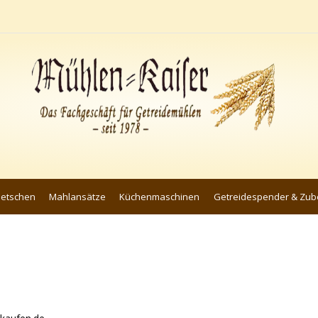
uetschen
Mahlansätze
Küchenmaschinen
Getreidespender & Zub