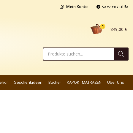
Mein Konto
Service / Hilfe
1
849,00
€
ehör
Geschenkideen
Bücher
KAPOK MATRAZEN
Über Uns