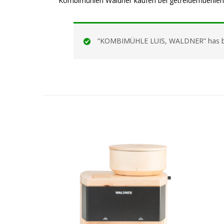
Kombimühlen Waldner kaufen bei getreidemuehlen
“KOMBIMÜHLE LUIS, WALDNER” has bee