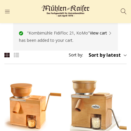
ANMELDEN
REGISTRIEREN
Geben Sie Ihren Benutzernamen und Ihr Passwort ein, um sich
“Kombimühle FidiFloc 21, KoMo”
View cart
has been added to your cart.
anzumelden.
Sort by latest
Sort by:
Angemeldet bleiben
Passwort vergessen?