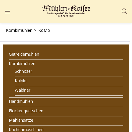
ANMELDEN
REGISTRIEREN
Kombimühlen >
KoMo
Geben Sie Ihren Benutzernamen und Ihr Passwort ein, um sich
anzumelden.
Getreidemühlen
Kombimühlen
Schnitzer
KoMo
Angemeldet bleiben
Passwort vergessen?
Waldner
Handmühlen
Flockenquetschen
Mahlansätze
Küchenmaschinen