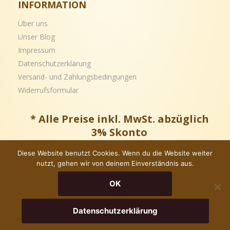
INFORMATION
Über uns
Unser Blog
Impressum
Datenschutzerklärung
Versand- und
Zahlungsbedingungen
Widerrufsformular
* Alle Preise inkl. MwSt. abzüglich
3% Skonto
Diese Website benutzt Cookies. Wenn du die Website weiter
nutzt, gehen wir von deinem Einverständnis aus.
Copyright © – Alle Rechte vorbehalten
OK
Datenschutzerklärung
In Den Warenkorb
Jetzt Kaufen