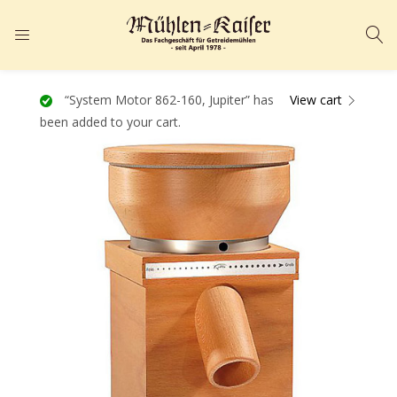
ANMELDEN
REGISTRIEREN
Geben Sie Ihren Benutzernamen und Ihr Passwort ein, um sich
“System Motor 862-160, Jupiter” has
View cart
been added to your cart.
anzumelden.
Angemeldet bleiben
Passwort vergessen?