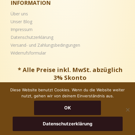
INFORMATION
Über uns
Unser Blog
Impressum
Datenschutzerklärung
Versand- und
Zahlungsbedingungen
Widerrufsformular
* Alle Preise inkl. MwSt. abzüglich
3% Skonto
Diese Website benutzt Cookies. Wenn du die Website weiter
nutzt, gehen wir von deinem Einverständnis aus.
Copyright © – Alle Rechte vorbehalten
OK
Datenschutzerklärung
In Den Warenkorb
Jetzt Kaufen