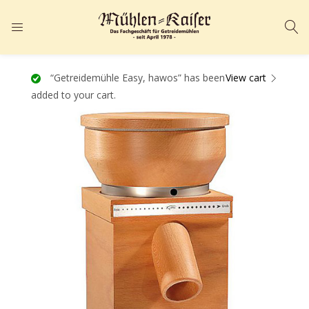
ANMELDEN
REGISTRIEREN
Geben Sie Ihren Benutzernamen und Ihr Passwort ein, um sich
“Getreidemühle Easy, hawos” has been
View cart
added to your cart.
anzumelden.
Angemeldet bleiben
Passwort vergessen?