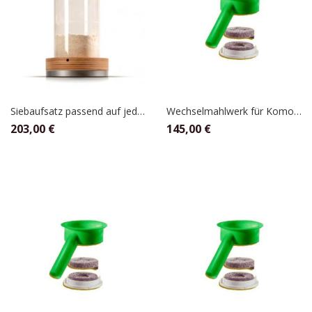
Siebaufsatz passend auf jede Komo Getreidemühle für fein,mittel, und grob
Wechselmahlwerk für Komo 600 Watt Mühlen
203,00
€
145,00
€