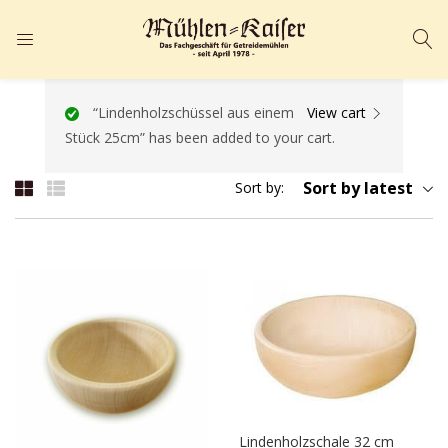
ANMELDEN
REGISTRIEREN
Geben Sie Ihren Benutzernamen und Ihr Passwort ein, um sich
“Lindenholzschüssel aus einem
View cart
Stück 25cm” has been added to your cart.
anzumelden.
Sort by latest
Sort by:
Angemeldet bleiben
Passwort vergessen?
Lindenholzschale 32 cm