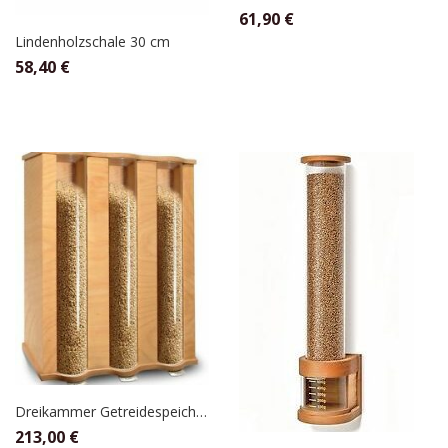
61,90
€
Lindenholzschale 30 cm
58,40
€
Dreikammer Getreidespeicher Buche Multiplex , Plexiglas,für 3×4,5kg, KoMo
213,00
€