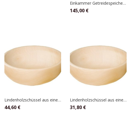
Einkammer Getreidespeicher Buche Multiplex , Plexiglas,für 2,5kg, KoMo
145,00
€
Lindenholzschüssel aus einem Stück 25cm
Lindenholzschüssel aus einem Stück 20cm
44,60
€
31,80
€