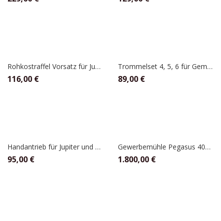
Rohkostraffel Vorsatz für Jupiter System Motor , Messerschmidt Handset
Trommelset 4, 5, 6 für Gemüseraffelvorsatz für Rohkostraffel , Jupiter
116,00
€
89,00
€
Handantrieb für Jupiter und Messerschmidt Vorsätze
Gewerbemühle Pegasus 400 volt, Hawos
95,00
€
1.800,00
€