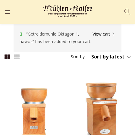
ANMELDEN
REGISTRIEREN
Geben Sie Ihren Benutzernamen und Ihr Passwort ein, um sich
“Getreidemühle Oktagon 1,
View cart
hawos” has been added to your cart.
anzumelden.
Sort by latest
Sort by:
Angemeldet bleiben
Passwort vergessen?