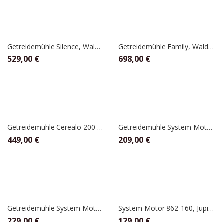
Getreidemühle Silence, Waldner
Getreidemühle Family, Waldner
529,00
€
698,00
€
Getreidemühle Cerealo 200 Natur, Schnitzer
Getreidemühle System Motor 862-200 mit Steinmahlvorsatz, Jupiter
449,00
€
209,00
€
Getreidemühle System Motor 862-200 mit Stahlmahlvorsatz, Jupiter
System Motor 862-160, Jupiter
229,00
€
129,00
€