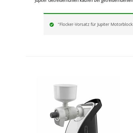
Jupiter Getreidemühlen kaufen bei getreidemuehle
“Flocker-Vorsatz für Jupiter Motorblo