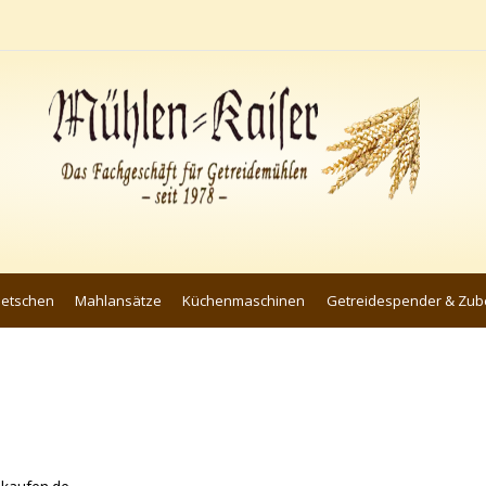
uetschen
Mahlansätze
Küchenmaschinen
Getreidespender & Zub